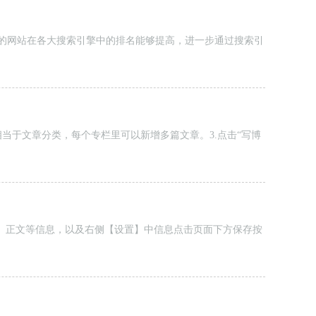
理的优化，使得你的网站在各大搜索引擎中的排名能够提高，进一步通过搜索引
in {color: #309bf2;专栏相当于文章分类，每个专栏里可以新增多篇文章。3.点击“写博
题、正文等信息，以及右侧【设置】中信息点击页面下方保存按