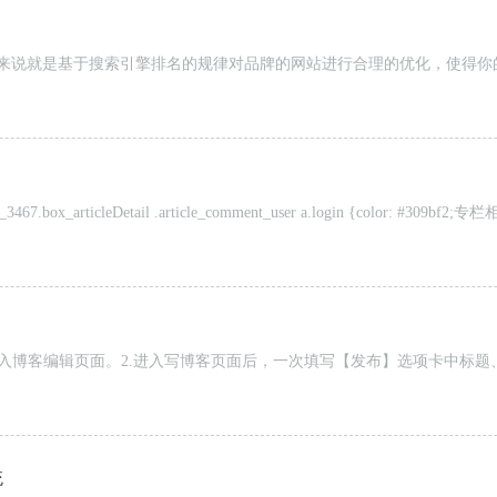
il #news_click, 简单来说就是基于搜索引擎排名的规律对品牌的网站进行合
ck, #com_3467.box_articleDetail .article_comment_user a.log
进入博客编辑页面。2.进入写博客页面后，一次填写【发布】选项卡中标
统