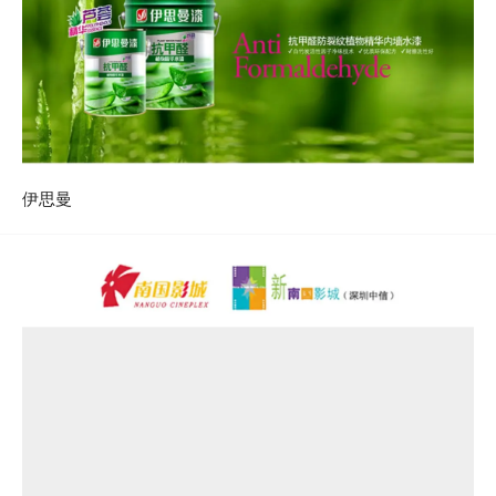
安华卫浴
伊思曼