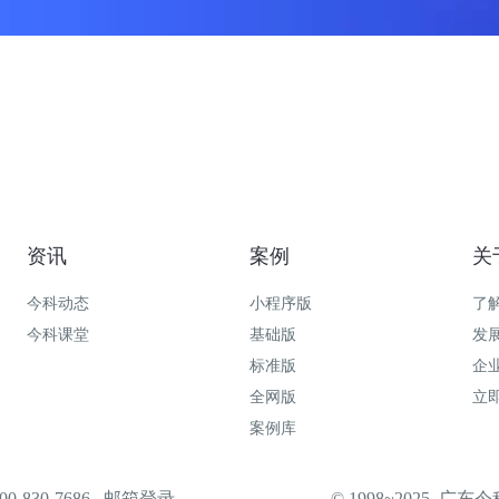
资讯
案例
关
今科动态
小程序版
了
今科课堂
基础版
发
标准版
企
全网版
立
案例库
-830-7686
邮箱登录
© 1998~2025