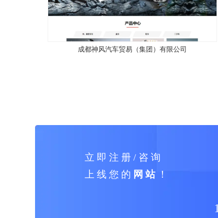
成都神风汽车贸易（集团）有限公司
立 即 注 册 / 咨 询
上 线 您 的
网 站
！