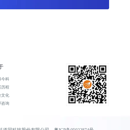
于
解今科
展历程
业文化
即咨询
 广东今科道同科技股份有限公司
粤ICP备05022874号